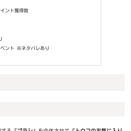
ポイント獲得数
り
ベント ※ネタバレあり
現する『
ブラシ
』を合体させて『
トウフのお気に入り